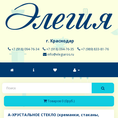
г. Краснодар
+7 (918) 094-76-34
+7 (918) 094-76-35
+7 (989) 833-81-76
info@elegiaros.ru
Товаров 0 (0руб.)
A-ХРУСТАЛЬНОЕ СТЕКЛО (креманки, стаканы,