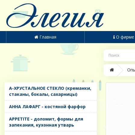
Главная
О фирме
Опы
A-ХРУСТАЛЬНОЕ СТЕКЛО (креманки,
стаканы, бокалы, сахарницы)
AHHA ЛАФАРГ - костяной фарфор
APPETITE - доломит, формы для
запекания, кухонная утварь