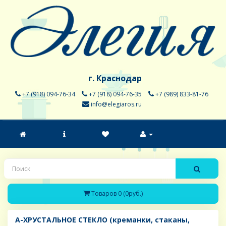
г. Краснодар
+7 (918) 094-76-34
+7 (918) 094-76-35
+7 (989) 833-81-76
info@elegiaros.ru
Товаров 0 (0руб.)
A-ХРУСТАЛЬНОЕ СТЕКЛО (креманки, стаканы,