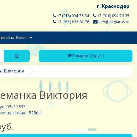
г. Краснодар
+7 (918) 094-76-34
+7 (918) 094-76-35
+7 (989) 833-81-76
info@elegiaros.ru
чный кабинет
Товаров 0 (0руб.)
а Виктория
еманка Виктория
ул: 03с1133*
ие на складе: 528шт.
руб.