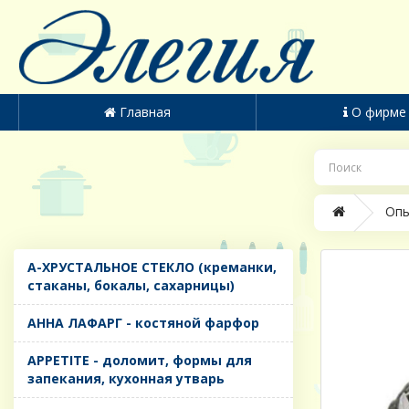
Главная
О фирме
Опы
A-ХРУСТАЛЬНОЕ СТЕКЛО (креманки,
стаканы, бокалы, сахарницы)
AHHA ЛАФАРГ - костяной фарфор
APPETITE - доломит, формы для
запекания, кухонная утварь