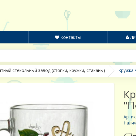
Контакты
Ли
тный стекольный завод (стопки, кружки, стаканы)
Кружка 
Кр
"П
Артик
Налич