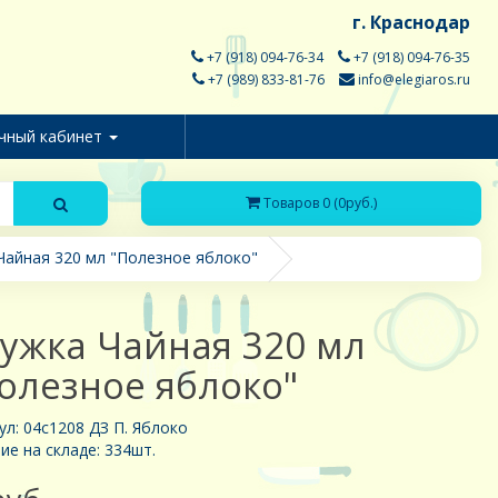
г. Краснодар
+7 (918) 094-76-34
+7 (918) 094-76-35
+7 (989) 833-81-76
info@elegiaros.ru
чный кабинет
Товаров 0 (0руб.)
Чайная 320 мл "Полезное яблоко"
ужка Чайная 320 мл
олезное яблоко"
ул: 04с1208 ДЗ П. Яблоко
ие на складе: 334шт.