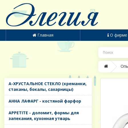
Главная
О фирме
Опы
A-ХРУСТАЛЬНОЕ СТЕКЛО (креманки,
стаканы, бокалы, сахарницы)
AHHA ЛАФАРГ - костяной фарфор
APPETITE - доломит, формы для
запекания, кухонная утварь