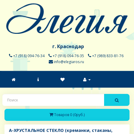
г. Краснодар
+7 (918) 094-76-34
+7 (918) 094-76-35
+7 (989) 833-81-76
info@elegiaros.ru
Товаров 0 (0руб.)
A-ХРУСТАЛЬНОЕ СТЕКЛО (креманки, стаканы,