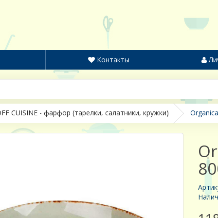
Контакты
Ли
FF CUISINE - фарфор (тарелки, салатники, кружки)
Organica
Or
80
Артик
Налич