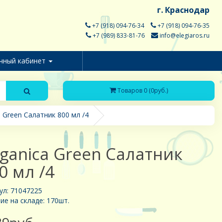
г. Краснодар
+7 (918) 094-76-34
+7 (918) 094-76-35
+7 (989) 833-81-76
info@elegiaros.ru
чный кабинет
Товаров 0 (0руб.)
 Green Салатник 800 мл /4
ganica Green Салатник
0 мл /4
ул: 71047225
ие на складе: 170шт.