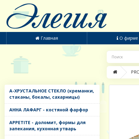
Главная
О фирме
PRO
A-ХРУСТАЛЬНОЕ СТЕКЛО (креманки,
стаканы, бокалы, сахарницы)
AHHA ЛАФАРГ - костяной фарфор
APPETITE - доломит, формы для
запекания, кухонная утварь