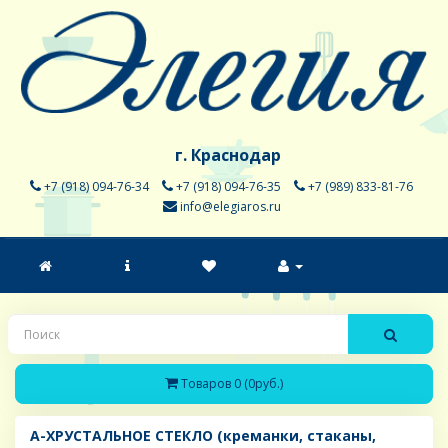
г. Краснодар
+7 (918) 094-76-34
+7 (918) 094-76-35
+7 (989) 833-81-76
info@elegiaros.ru
Товаров 0 (0руб.)
A-ХРУСТАЛЬНОЕ СТЕКЛО (креманки, стаканы,