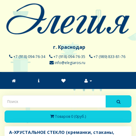
г. Краснодар
+7 (918) 094-76-34
+7 (918) 094-76-35
+7 (989) 833-81-76
info@elegiaros.ru
Товаров 0 (0руб.)
A-ХРУСТАЛЬНОЕ СТЕКЛО (креманки, стаканы,