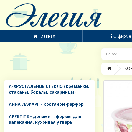
Главная
О фирме
КОР
A-ХРУСТАЛЬНОЕ СТЕКЛО (креманки,
стаканы, бокалы, сахарницы)
AHHA ЛАФАРГ - костяной фарфор
APPETITE - доломит, формы для
запекания, кухонная утварь