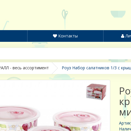
Контакты
Ли
АЛЛ - весь ассортимент
Роуз Набор салатников 1/3 с крыш
Ро
кр
ми
Артик
Налич