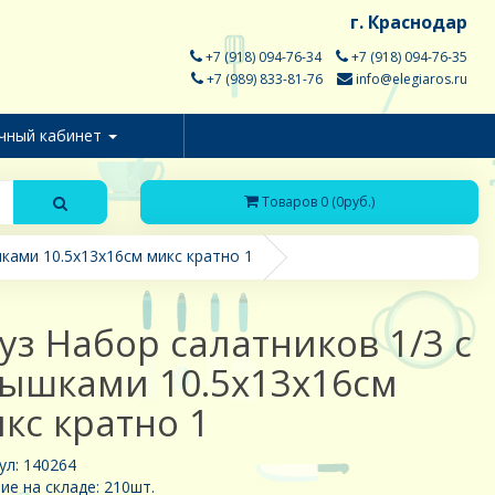
г. Краснодар
+7 (918) 094-76-34
+7 (918) 094-76-35
+7 (989) 833-81-76
info@elegiaros.ru
чный кабинет
Товаров 0 (0руб.)
ками 10.5х13х16см микс кратно 1
уз Набор салатников 1/3 с
ышками 10.5х13х16см
кс кратно 1
ул: 140264
ие на складе: 210шт.