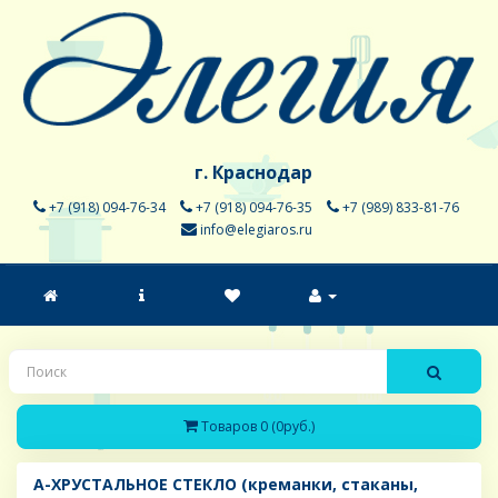
г. Краснодар
+7 (918) 094-76-34
+7 (918) 094-76-35
+7 (989) 833-81-76
info@elegiaros.ru
Товаров 0 (0руб.)
A-ХРУСТАЛЬНОЕ СТЕКЛО (креманки, стаканы,