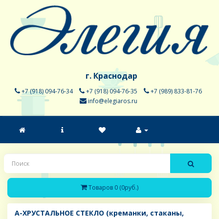
г. Краснодар
+7 (918) 094-76-34
+7 (918) 094-76-35
+7 (989) 833-81-76
info@elegiaros.ru
Товаров 0 (0руб.)
A-ХРУСТАЛЬНОЕ СТЕКЛО (креманки, стаканы,