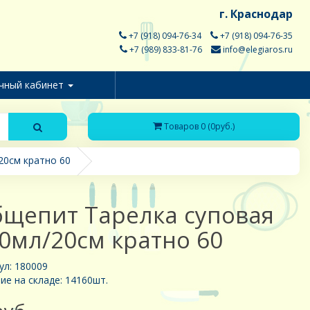
г. Краснодар
+7 (918) 094-76-34
+7 (918) 094-76-35
+7 (989) 833-81-76
info@elegiaros.ru
чный кабинет
Товаров 0 (0руб.)
20см кратно 60
щепит Тарелка суповая
0мл/20см кратно 60
ул: 180009
ие на складе: 14160шт.