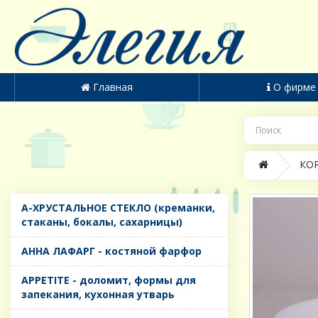
Главная
О фирме
КОР
A-ХРУСТАЛЬНОЕ СТЕКЛО (креманки,
стаканы, бокалы, сахарницы)
AHHA ЛАФАРГ - костяной фарфор
APPETITE - доломит, формы для
запекания, кухонная утварь