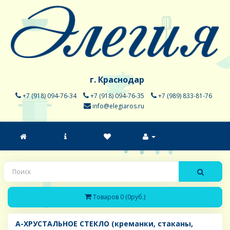
г. Краснодар
+7 (918) 094-76-34
+7 (918) 094-76-35
+7 (989) 833-81-76
info@elegiaros.ru
Товаров 0 (0руб.)
A-ХРУСТАЛЬНОЕ СТЕКЛО (креманки, стаканы,