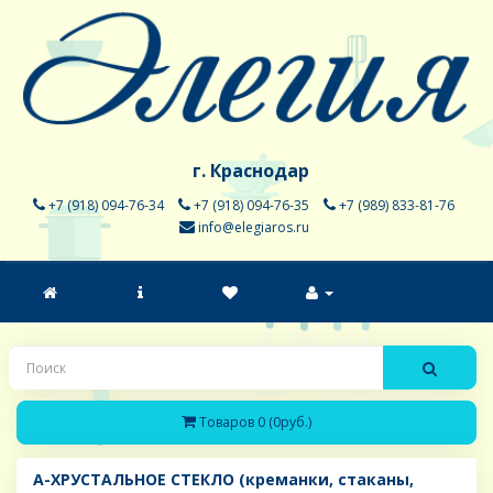
г. Краснодар
+7 (918) 094-76-34
+7 (918) 094-76-35
+7 (989) 833-81-76
info@elegiaros.ru
Товаров 0 (0руб.)
A-ХРУСТАЛЬНОЕ СТЕКЛО (креманки, стаканы,