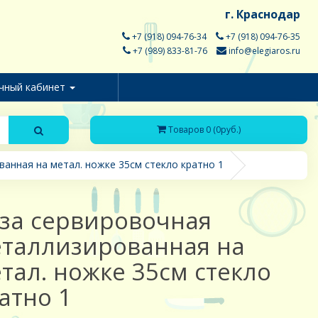
г. Краснодар
+7 (918) 094-76-34
+7 (918) 094-76-35
+7 (989) 833-81-76
info@elegiaros.ru
чный кабинет
Товаров 0 (0руб.)
анная на метал. ножке 35см стекло кратно 1
за сервировочная
таллизированная на
тал. ножке 35см стекло
атно 1