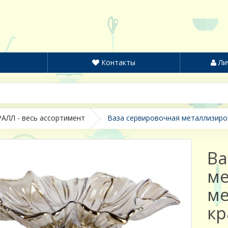
Контакты
Ли
АЛЛ - весь ассортимент
Ваза сервировочная металлизиров
Ва
ме
ме
кр