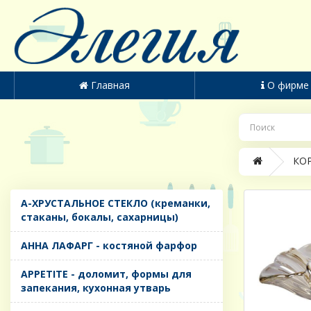
Главная
О фирме
КОР
A-ХРУСТАЛЬНОЕ СТЕКЛО (креманки,
стаканы, бокалы, сахарницы)
AHHA ЛАФАРГ - костяной фарфор
APPETITE - доломит, формы для
запекания, кухонная утварь