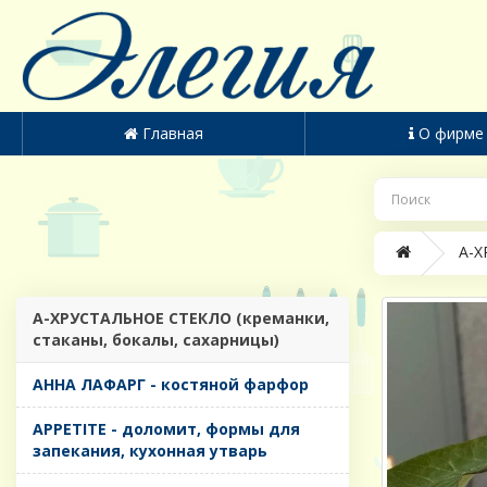
Главная
О фирме
A-Х
A-ХРУСТАЛЬНОЕ СТЕКЛО (креманки,
стаканы, бокалы, сахарницы)
AHHA ЛАФАРГ - костяной фарфор
APPETITE - доломит, формы для
запекания, кухонная утварь