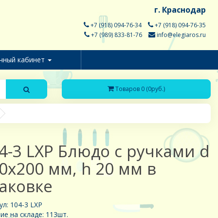
г. Краснодар
+7 (918) 094-76-34
+7 (918) 094-76-35
+7 (989) 833-81-76
info@elegiaros.ru
чный кабинет
Товаров 0 (0руб.)
4-3 LXP Блюдо с ручками d
0х200 мм, h 20 мм в
аковке
ул: 104-3 LXP
ие на складе: 113шт.