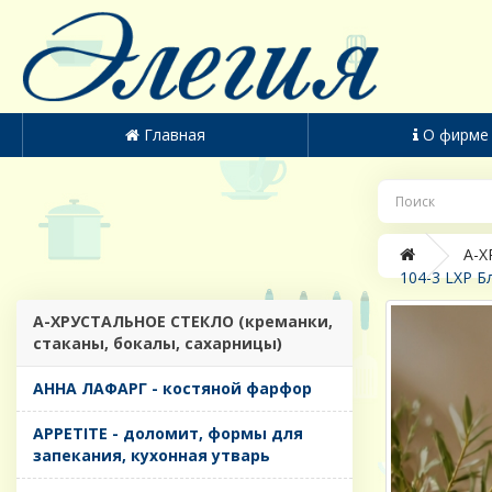
Главная
О фирме
A-Х
104-3 LXP Б
A-ХРУСТАЛЬНОЕ СТЕКЛО (креманки,
стаканы, бокалы, сахарницы)
AHHA ЛАФАРГ - костяной фарфор
APPETITE - доломит, формы для
запекания, кухонная утварь