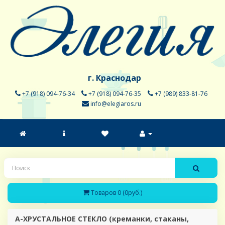
г. Краснодар
+7 (918) 094-76-34
+7 (918) 094-76-35
+7 (989) 833-81-76
info@elegiaros.ru
Товаров 0 (0руб.)
A-ХРУСТАЛЬНОЕ СТЕКЛО (креманки, стаканы,