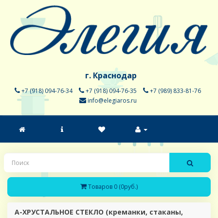
г. Краснодар
+7 (918) 094-76-34
+7 (918) 094-76-35
+7 (989) 833-81-76
info@elegiaros.ru
Товаров 0 (0руб.)
A-ХРУСТАЛЬНОЕ СТЕКЛО (креманки, стаканы,