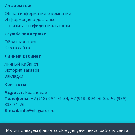
Информация
Общая информация о компании
Информация о доставке
Политика конфиденциальности
Служба поддержки
Обратная связь
Карта сайта
Личный Кабинет
Личный Кабинет
История заказов
Закладки
Контакты
Адрес:
г. Краснодар
Телефоны:
+7 (918) 094-76-34
,
+7 (918) 094-76-35
,
+7 (989)
833-81-76
E-mail:
info@elegiaros.ru
ООО "Новелла"
© 2026
Мы используем файлы cookie для улучшения работы сайта.
Вся информация, содержащаяся на данном сайте, является интеллектуальной