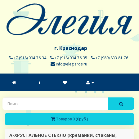
г. Краснодар
+7 (918) 094-76-34
+7 (918) 094-76-35
+7 (989) 833-81-76
info@elegiaros.ru
Товаров 0 (0руб.)
A-ХРУСТАЛЬНОЕ СТЕКЛО (креманки, стаканы,