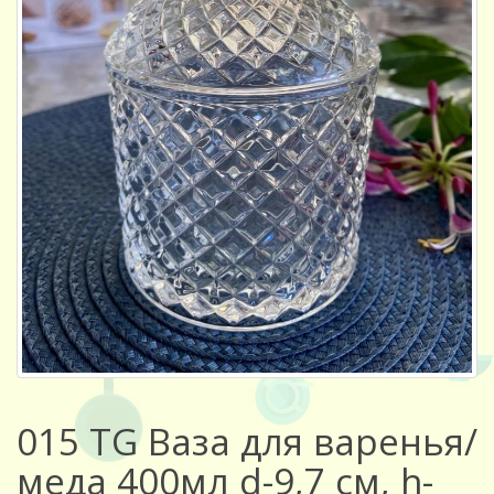
015 TG Ваза для варенья/
меда 400мл d-9,7 см, h-