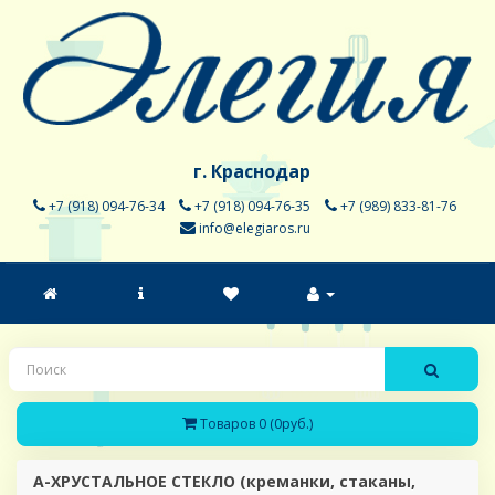
г. Краснодар
+7 (918) 094-76-34
+7 (918) 094-76-35
+7 (989) 833-81-76
info@elegiaros.ru
Товаров 0 (0руб.)
A-ХРУСТАЛЬНОЕ СТЕКЛО (креманки, стаканы,