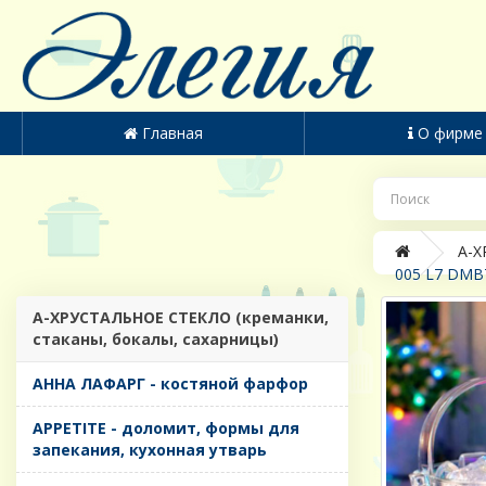
Главная
О фирме
A-Х
005 L7 DMBT
A-ХРУСТАЛЬНОЕ СТЕКЛО (креманки,
стаканы, бокалы, сахарницы)
AHHA ЛАФАРГ - костяной фарфор
APPETITE - доломит, формы для
запекания, кухонная утварь