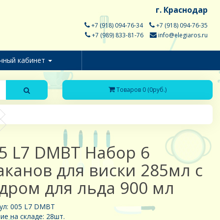
г. Краснодар
+7 (918) 094-76-34
+7 (918) 094-76-35
+7 (989) 833-81-76
info@elegiaros.ru
чный кабинет
Товаров 0 (0руб.)
5 L7 DMBT Набор 6
аканов для виски 285мл с
дром для льда 900 мл
ул: 005 L7 DMBT
ие на складе: 28шт.