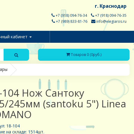
г. Краснодар
+7 (918) 094-76-34
+7 (918) 094-76-35
+7 (989) 833-81-76
info@elegiaros.ru
чный кабинет
Товаров 0 (0руб.)
уары
-104 Нож Сантоку
5/245мм (santoku 5") Linea
OMANO
ул: 18-104
ие на складе: 1514шт.