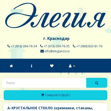
г. Краснодар
+7 (918) 094-76-34
+7 (918) 094-76-35
+7 (989) 833-81-76
info@elegiaros.ru
Товаров 0 (0руб.)
A-ХРУСТАЛЬНОЕ СТЕКЛО (креманки, стаканы,