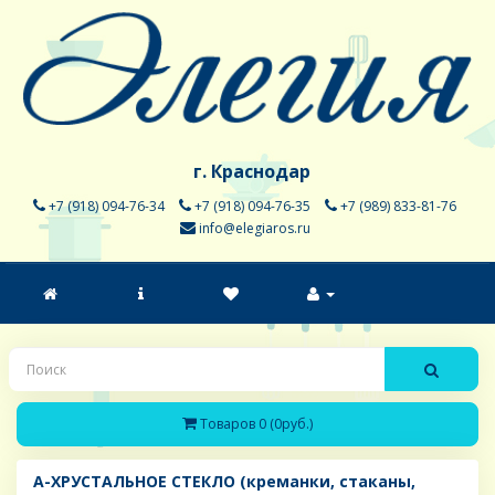
г. Краснодар
+7 (918) 094-76-34
+7 (918) 094-76-35
+7 (989) 833-81-76
info@elegiaros.ru
Товаров 0 (0руб.)
A-ХРУСТАЛЬНОЕ СТЕКЛО (креманки, стаканы,