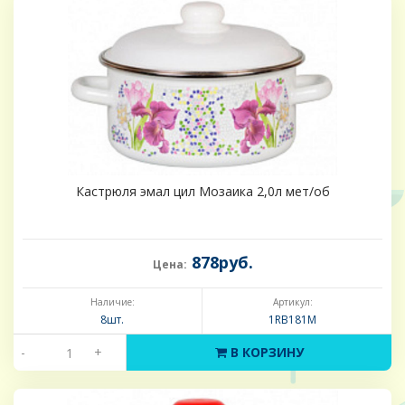
Кастрюля эмал цил Мозаика 2,0л мет/об
878руб.
Цена:
Наличие:
Артикул:
8шт.
1RB181M
-
+
В КОРЗИНУ