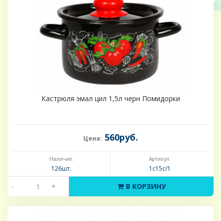
Кастрюля эмал цил 1,5л черн Помидорки
560руб.
Цена:
Наличие:
Артикул:
126шт.
1с15с/1
-
+
В КОРЗИНУ