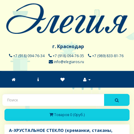
г. Краснодар
+7 (918) 094-76-34
+7 (918) 094-76-35
+7 (989) 833-81-76
info@elegiaros.ru
Товаров 0 (0руб.)
A-ХРУСТАЛЬНОЕ СТЕКЛО (креманки, стаканы,