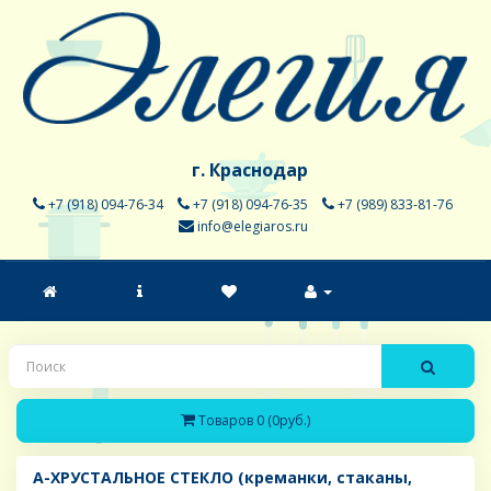
г. Краснодар
+7 (918) 094-76-34
+7 (918) 094-76-35
+7 (989) 833-81-76
info@elegiaros.ru
Товаров 0 (0руб.)
A-ХРУСТАЛЬНОЕ СТЕКЛО (креманки, стаканы,