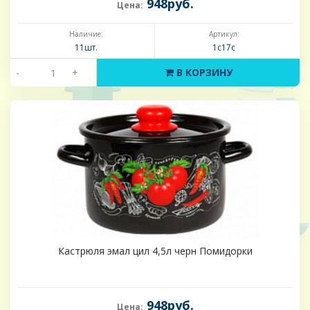
948руб.
Цена:
Наличие:
Артикул:
11шт.
1с17с
-
+
В КОРЗИНУ
Кастрюля эмал цил 4,5л черн Помидорки
948руб.
Цена: