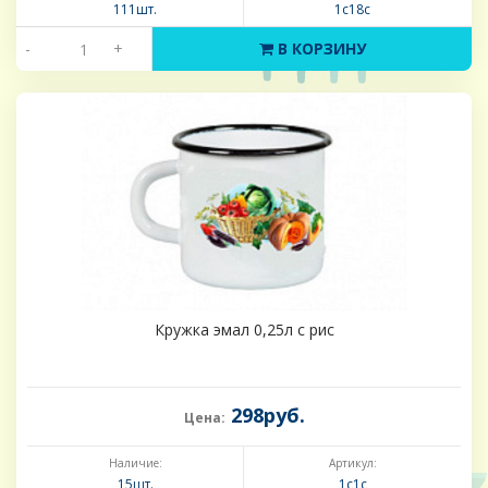
111шт.
1с18с
-
+
В КОРЗИНУ
Кружка эмал 0,25л с рис
298руб.
Цена:
Наличие:
Артикул:
15шт.
1с1с