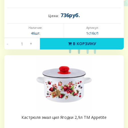
736руб.
Цена:
Наличие:
Артикул:
46шт.
1с16с/1
-
+
В КОРЗИНУ
Кастрюля эмал цил Ягодки 2,9л ТМ Appetite