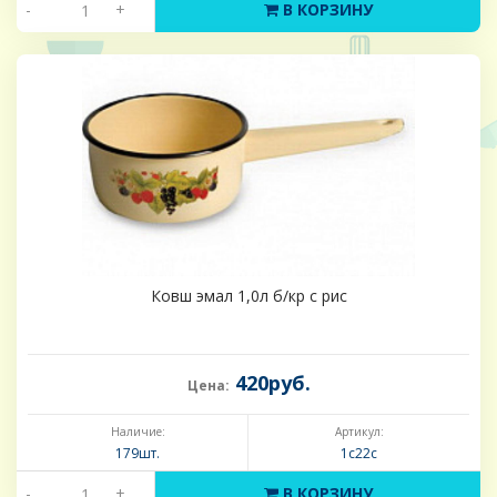
-
+
В КОРЗИНУ
Ковш эмал 1,0л б/кр с рис
420руб.
Цена:
Наличие:
Артикул:
179шт.
1с22с
-
+
В КОРЗИНУ