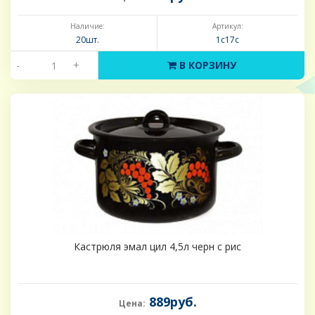
Наличие:
Артикул:
20шт.
1с17с
-
+
В КОРЗИНУ
Кастрюля эмал цил 4,5л черн с рис
889руб.
Цена: