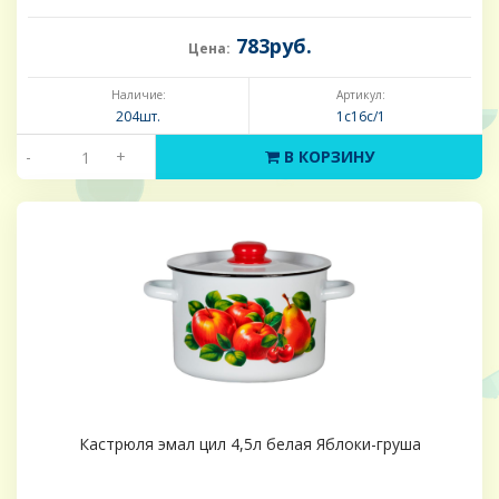
783руб.
Цена:
Наличие:
Артикул:
204шт.
1с16с/1
-
+
В КОРЗИНУ
Кастрюля эмал цил 4,5л белая Яблоки-груша