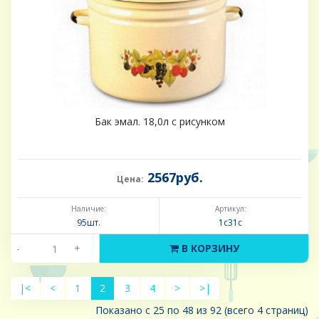
Бак эмал. 18,0л с рисунком
2567руб.
Цена:
Наличие:
Артикул:
95шт.
1с31с
-
+
В КОРЗИНУ
|<
<
1
2
3
4
>
>|
Показано с 25 по 48 из 92 (всего 4 страниц)