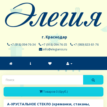
г. Краснодар
+7 (918) 094-76-34
+7 (918) 094-76-35
+7 (989) 833-81-76
info@elegiaros.ru
Товаров 0 (0руб.)
A-ХРУСТАЛЬНОЕ СТЕКЛО (креманки, стаканы,