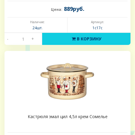
889руб.
Цена:
Наличие:
Артикул:
24шт.
1с17с
-
+
В КОРЗИНУ
Кастрюля эмал цил 4,5л крем Сомелье