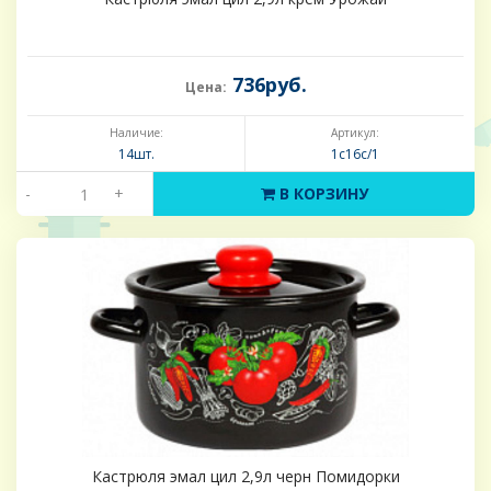
736руб.
Цена:
Наличие:
Артикул:
14шт.
1с16с/1
-
+
В КОРЗИНУ
Кастрюля эмал цил 2,9л черн Помидорки