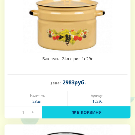
Бак эмал 24л с рис 1с29с
2983руб.
Цена:
Наличие:
Артикул:
23шт.
1с29с
-
+
В КОРЗИНУ