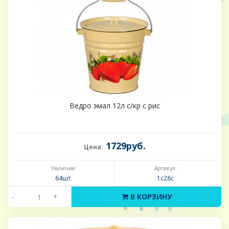
Ведро эмал 12л с/кр с рис
1729руб.
Цена:
Наличие:
Артикул:
64шт.
1с28с
-
+
В КОРЗИНУ