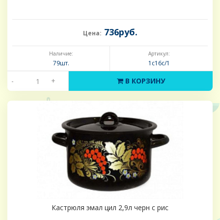
736руб.
Цена:
Наличие:
Артикул:
79шт.
1с16с/1
-
+
В КОРЗИНУ
Кастрюля эмал цил 2,9л черн с рис