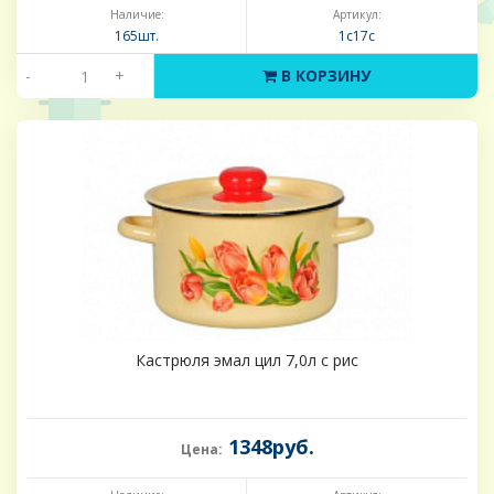
Наличие:
Артикул:
165шт.
1с17с
-
+
В КОРЗИНУ
Кастрюля эмал цил 7,0л с рис
1348руб.
Цена: