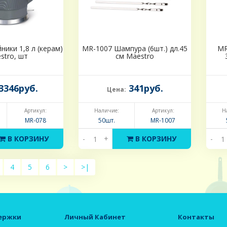
ники 1,8 л (керам)
MR-1007 Шампура (6шт.) дл.45
MR
stro, шт
см Maestro
3346руб.
341руб.
Цена:
Артикул:
Наличие:
Артикул:
Н
MR-078
50шт.
MR-1007
В КОРЗИНУ
-
+
В КОРЗИНУ
-
4
5
6
>
>|
ержки
Личный Кабинет
Контакты