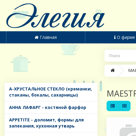
Главная
О фирме
MAE
A-ХРУСТАЛЬНОЕ СТЕКЛО (креманки,
MAEST
стаканы, бокалы, сахарницы)
AHHA ЛАФАРГ - костяной фарфор
APPETITE - доломит, формы для
запекания, кухонная утварь