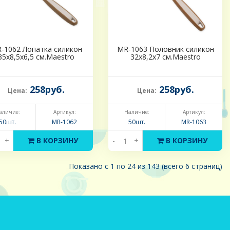
-1062 Лопатка силикон
MR-1063 Половник силикон
35х8,5х6,5 см.Maestro
32х8,2х7 см.Maestro
258руб.
258руб.
Цена:
Цена:
аличие:
Артикул:
Наличие:
Артикул:
50шт.
MR-1062
50шт.
MR-1063
+
В КОРЗИНУ
-
+
В КОРЗИНУ
Показано с 1 по 24 из 143 (всего 6 страниц)