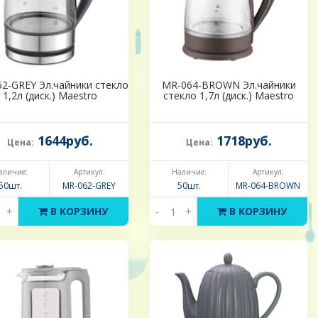
2-GREY Эл.чайники стекло
MR-064-BROWN Эл.чайники
1,2л (диск.) Maestro
стекло 1,7л (диск.) Maestro
1644руб.
1718руб.
Цена:
Цена:
аличие:
Артикул:
Наличие:
Артикул:
50шт.
MR-062-GREY
50шт.
MR-064-BROWN
+
В КОРЗИНУ
-
+
В КОРЗИНУ