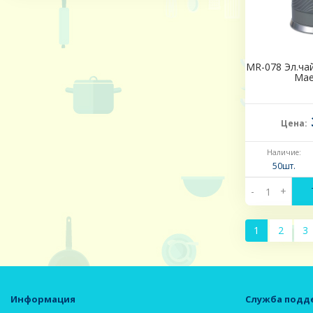
MR-078 Эл.чай
Mae
Цена:
Наличие:
50шт.
-
+
1
2
3
Информация
Служба подд