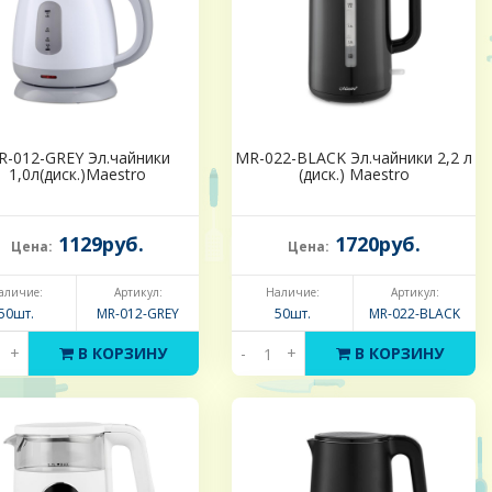
R-012-GREY Эл.чайники
MR-022-BLACK Эл.чайники 2,2 л
1,0л(диск.)Maestro
(диск.) Maestro
1129руб.
1720руб.
Цена:
Цена:
аличие:
Артикул:
Наличие:
Артикул:
50шт.
MR-012-GREY
50шт.
MR-022-BLACK
+
В КОРЗИНУ
-
+
В КОРЗИНУ