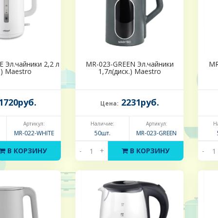
 Эл.чайники 2,2 л
MR-023-GREEN Эл.чайники
MR
.) Maestro
1,7л(диск.) Maestro
1720руб.
2231руб.
Цена:
Артикул:
Наличие:
Артикул:
Н
MR-022-WHITE
50шт.
MR-023-GREEN
В КОРЗИНУ
-
+
В КОРЗИНУ
-