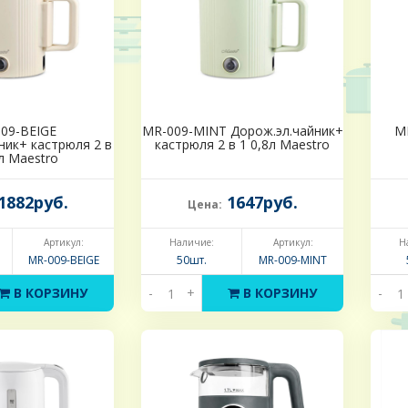
09-BEIGE
MR-009-MINT Дорож.эл.чайник+
M
ник+ кастрюля 2 в
кастрюля 2 в 1 0,8л Maestro
л Maestro
1882руб.
1647руб.
Цена:
Артикул:
Наличие:
Артикул:
Н
MR-009-BEIGE
50шт.
MR-009-MINT
В КОРЗИНУ
-
+
В КОРЗИНУ
-