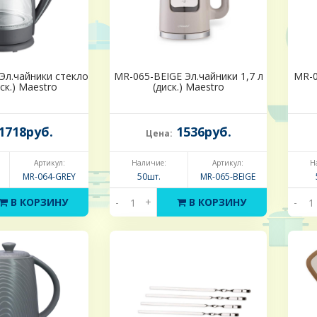
Эл.чайники стекло
MR-065-BEIGE Эл.чайники 1,7 л
MR-0
иск.) Maestro
(диск.) Maestro
1718руб.
1536руб.
Цена:
Артикул:
Наличие:
Артикул:
Н
MR-064-GREY
50шт.
MR-065-BEIGE
В КОРЗИНУ
-
+
В КОРЗИНУ
-