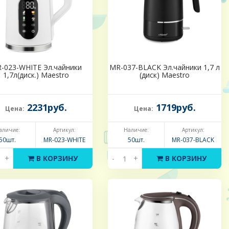
-023-WHITE Эл.чайники
MR-037-BLACK Эл.чайники 1,7 л
1,7л(диск.) Maestro
(диск) Maestro
2231руб.
1719руб.
Цена:
Цена:
аличие:
Артикул:
Наличие:
Артикул:
50шт.
MR-023-WHITE
50шт.
MR-037-BLACK
+
В КОРЗИНУ
-
+
В КОРЗИНУ