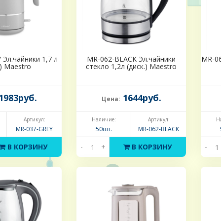
Эл.чайники 1,7 л
MR-062-BLACK Эл.чайники
MR-06
) Maestro
стекло 1,2л (диск.) Maestro
1983руб.
1644руб.
Цена:
Артикул:
Наличие:
Артикул:
Н
MR-037-GREY
50шт.
MR-062-BLACK
В КОРЗИНУ
-
+
В КОРЗИНУ
-