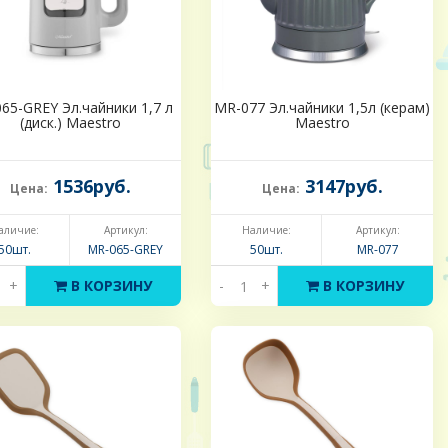
65-GREY Эл.чайники 1,7 л
MR-077 Эл.чайники 1,5л (керам)
(диск.) Maestro
Maestro
1536руб.
3147руб.
Цена:
Цена:
аличие:
Артикул:
Наличие:
Артикул:
50шт.
MR-065-GREY
50шт.
MR-077
+
В КОРЗИНУ
-
+
В КОРЗИНУ