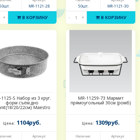
аличие:
Артикул:
Наличие:
Артикул:
50шт.
MR-1121-28
50шт.
MR-1121-30
+
В КОРЗИНУ
-
+
В КОРЗИНУ
1125-S Набор из 3 круг.
MR-11259-73 Мармит
форм съём.дно
прямоугольный 30см (ромб)
nit(18/20/22см) Maestro
1104руб.
1309руб.
Цена:
Цена:
аличие:
Артикул:
Наличие:
Артикул: