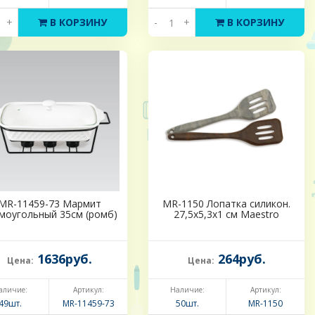
+
В КОРЗИНУ
-
+
В КОРЗИНУ
MR-11459-73 Мармит
MR-1150 Лопатка силикон.
моугольный 35см (ромб)
27,5х5,3х1 см Maestro
1636руб.
264руб.
Цена:
Цена:
аличие:
Артикул:
Наличие:
Артикул:
49шт.
MR-11459-73
50шт.
MR-1150