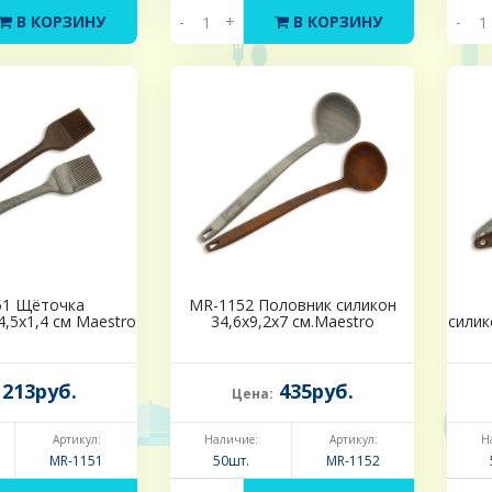
В КОРЗИНУ
-
+
В КОРЗИНУ
-
51 Щёточка
MR-1152 Половник силикон
4,5х1,4 см Maestro
34,6х9,2х7 см.Maestro
силик
213руб.
435руб.
Цена:
Артикул:
Наличие:
Артикул:
Н
MR-1151
50шт.
MR-1152