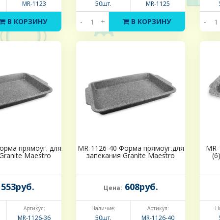
MR-1123
50шт.
MR-1125
В КОРЗИНУ
-
+
В КОРЗИНУ
-
орма прямоуг. для
MR-1126-40 Форма прямоуг.для
MR-
Granite Maestro
запекания Granite Maestro
(6
553руб.
608руб.
Цена:
Артикул:
Наличие:
Артикул:
Н
MR-1126-36
50шт.
MR-1126-40