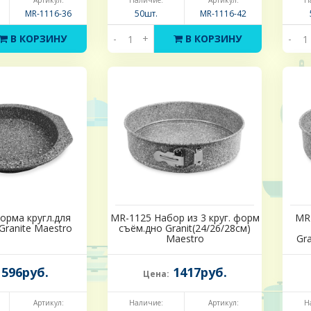
Артикул:
Наличие:
Артикул:
Н
MR-1116-36
50шт.
MR-1116-42
В КОРЗИНУ
-
+
В КОРЗИНУ
-
орма кругл.для
MR-1125 Набор из 3 круг. форм
MR-
Granite Maestro
съём.дно Granit(24/26/28см)
Maestro
Gra
596руб.
1417руб.
Цена:
Артикул:
Наличие:
Артикул:
Н