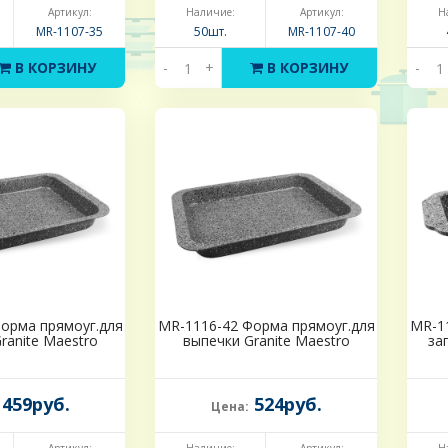
Артикул:
Наличие:
Артикул:
Н
MR-1107-35
50шт.
MR-1107-40
В КОРЗИНУ
-
+
В КОРЗИНУ
-
орма прямоуг.для
MR-1116-42 Форма прямоуг.для
MR-1
ranite Maestro
выпечки Granite Maestro
за
459руб.
524руб.
Цена: