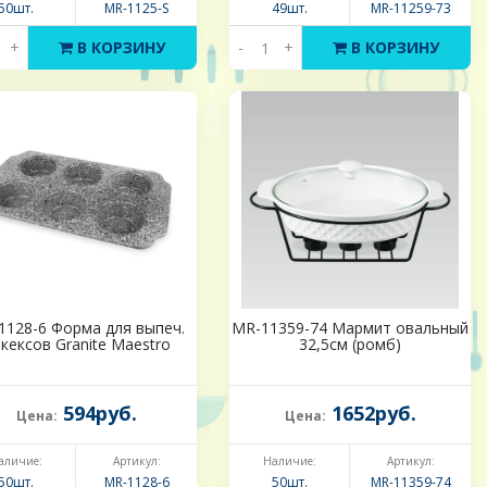
50шт.
MR-1125-S
49шт.
MR-11259-73
+
В КОРЗИНУ
-
+
В КОРЗИНУ
1128-6 Форма для выпеч.
MR-11359-74 Мармит овальный
)кексов Granite Maestro
32,5см (ромб)
594руб.
1652руб.
Цена:
Цена:
аличие:
Артикул:
Наличие:
Артикул:
50шт.
MR-1128-6
50шт.
MR-11359-74