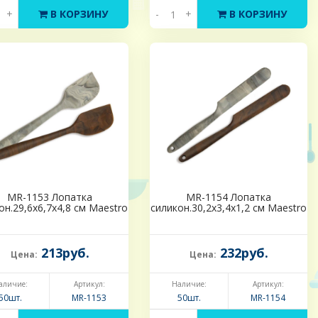
+
В КОРЗИНУ
-
+
В КОРЗИНУ
MR-1153 Лопатка
MR-1154 Лопатка
он.29,6х6,7х4,8 см Maestro
силикон.30,2x3,4x1,2 см Maestro
213руб.
232руб.
Цена:
Цена:
аличие:
Артикул:
Наличие:
Артикул:
50шт.
MR-1153
50шт.
MR-1154