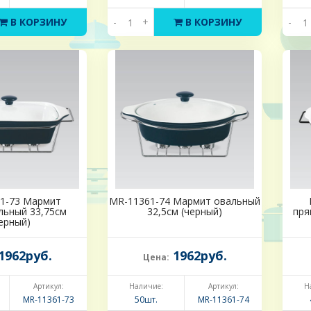
В КОРЗИНУ
-
+
В КОРЗИНУ
-
1-73 Мармит
MR-11361-74 Мармит овальный
льный 33,75см
32,5см (черный)
пря
ерный)
1962руб.
1962руб.
Цена:
Артикул:
Наличие:
Артикул:
Н
MR-11361-73
50шт.
MR-11361-74