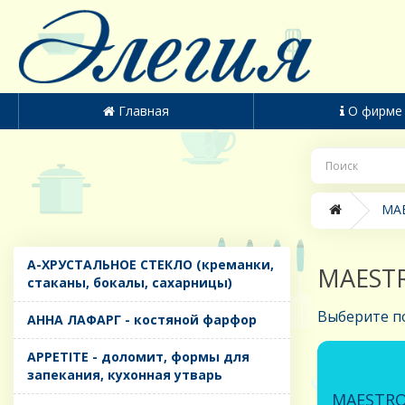
Главная
О фирме
MAE
A-ХРУСТАЛЬНОЕ СТЕКЛО (креманки,
MAESTR
стаканы, бокалы, сахарницы)
Выберите п
AHHA ЛАФАРГ - костяной фарфор
APPETITE - доломит, формы для
запекания, кухонная утварь
MAESTRO