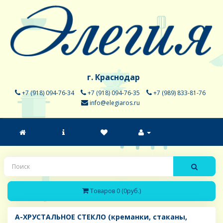
г. Краснодар
+7 (918) 094-76-34
+7 (918) 094-76-35
+7 (989) 833-81-76
info@elegiaros.ru
Товаров 0 (0руб.)
A-ХРУСТАЛЬНОЕ СТЕКЛО (креманки, стаканы,