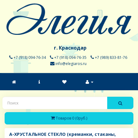
г. Краснодар
+7 (918) 094-76-34
+7 (918) 094-76-35
+7 (989) 833-81-76
info@elegiaros.ru
Товаров 0 (0руб.)
A-ХРУСТАЛЬНОЕ СТЕКЛО (креманки, стаканы,