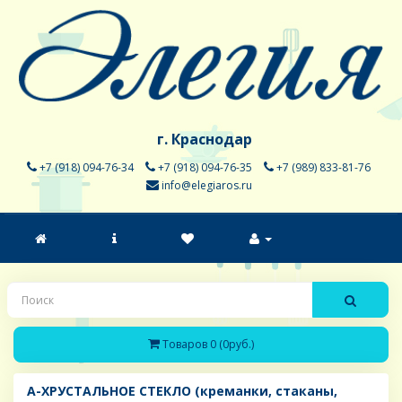
г. Краснодар
+7 (918) 094-76-34
+7 (918) 094-76-35
+7 (989) 833-81-76
info@elegiaros.ru
Товаров 0 (0руб.)
A-ХРУСТАЛЬНОЕ СТЕКЛО (креманки, стаканы,