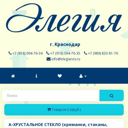
г. Краснодар
+7 (918) 094-76-34
+7 (918) 094-76-35
+7 (989) 833-81-76
info@elegiaros.ru
Товаров 0 (0руб.)
A-ХРУСТАЛЬНОЕ СТЕКЛО (креманки, стаканы,