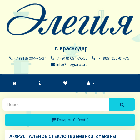
г. Краснодар
+7 (918) 094-76-34
+7 (918) 094-76-35
+7 (989) 833-81-76
info@elegiaros.ru
Товаров 0 (0руб.)
A-ХРУСТАЛЬНОЕ СТЕКЛО (креманки, стаканы,