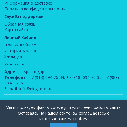
Информация о доставке
Политика конфиденциальности
Служба поддержки
Обратная связь
Карта сайта
Личный Кабинет
Личный Кабинет
История заказов
Закладки
Контакты
Адрес:
г. Краснодар
Телефоны:
+7 (918) 094-76-34
,
+7 (918) 094-76-35
,
+7 (989)
833-81-76
E-mail:
info@elegiaros.ru
ООО "Новелла"
© 2026
Мы используем файлы cookie для улучшения работы сайта.
Вся информация, содержащаяся на данном сайте, является интеллектуальной
Оставаясь на нашем сайте, вы соглашаетесь с
собственностью компании ООО "Элегия-РОС" и защищена законом РФ об
использованием cookies.
авторском праве. Публикация и использование любых материалов допускается
только с письменного согласия администрации сайта.