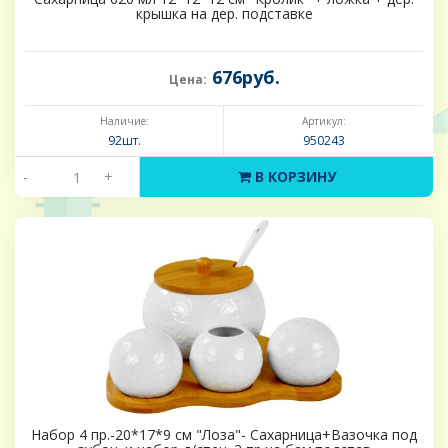
крышка на дер. подставке
676руб.
Цена:
Наличие:
Артикул:
92шт.
950243
-
+
В КОРЗИНУ
Набор 4 пр.-20*17*9 см "Лоза"- Сахарница+Вазочка под