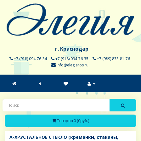
г. Краснодар
+7 (918) 094-76-34
+7 (918) 094-76-35
+7 (989) 833-81-76
info@elegiaros.ru
Товаров 0 (0руб.)
A-ХРУСТАЛЬНОЕ СТЕКЛО (креманки, стаканы,