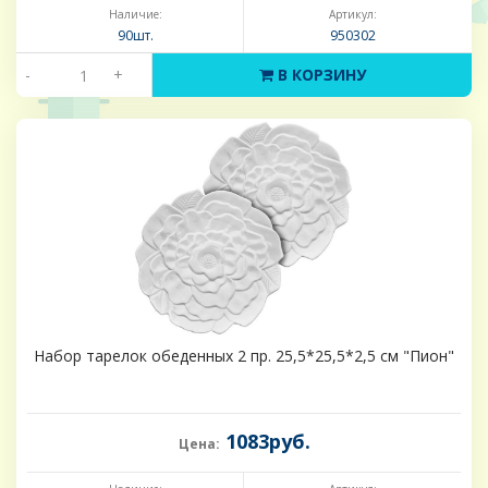
Наличие:
Артикул:
90шт.
950302
-
+
В КОРЗИНУ
Набор тарелок обеденных 2 пр. 25,5*25,5*2,5 см "Пион"
1083руб.
Цена: