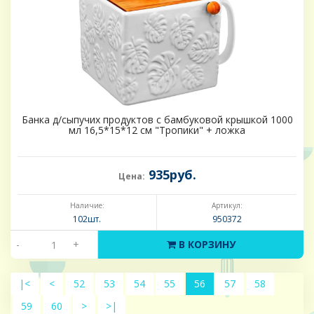
Банка д/сыпучих продуктов с бамбуковой крышкой 1000
мл 16,5*15*12 см "Тропики" + ложка
935руб.
Цена:
Наличие:
Артикул:
102шт.
950372
-
+
В КОРЗИНУ
|<
<
52
53
54
55
56
57
58
59
60
>
>|