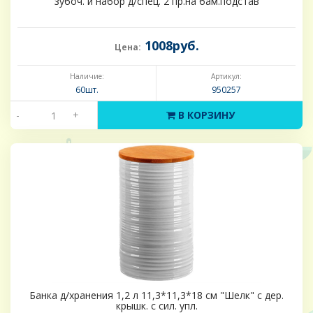
зубоч. и набор д/спец. 2 пр.на бам.подстав
1008руб.
Цена:
Наличие:
Артикул:
60шт.
950257
-
+
В КОРЗИНУ
Банка д/хранения 1,2 л 11,3*11,3*18 см "Шелк" с дер.
крышк. с сил. упл.