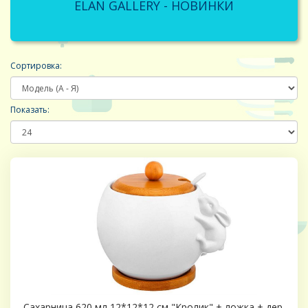
ELAN GALLERY - НОВИНКИ
Сортировка:
Показать:
Сахарница 620 мл 12*12*12 см "Кролик" + ложка + дер.