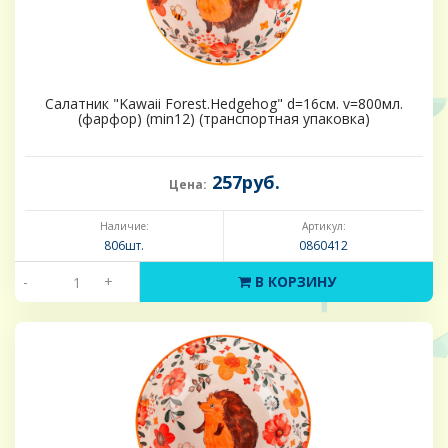
Салатник "Kawaii Forest.Hedgehog" d=16см. v=800мл.
(фарфор) (min12) (транспортная упаковка)
257руб.
Цена:
Наличие:
Артикул:
806шт.
0860412
-
+
В КОРЗИНУ