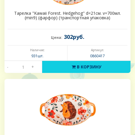
Тарелка "Kawaii Forest. Hedgehog" d=21см. v=700мл.
(min9) (фарфор) (транспортная упаковка)
302руб.
Цена:
Наличие:
Артикул:
931шт.
0860417
-
+
В КОРЗИНУ