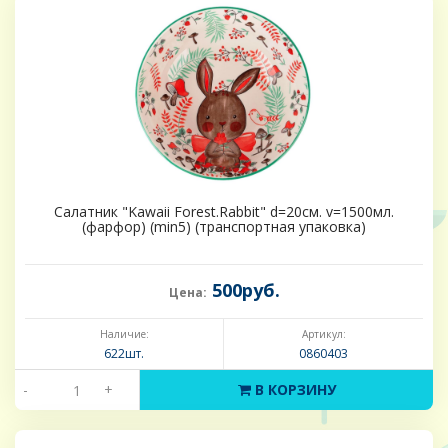
Салатник "Kawaii Forest.Rabbit" d=20см. v=1500мл.
(фарфор) (min5) (транспортная упаковка)
500руб.
Цена:
Наличие:
Артикул:
622шт.
0860403
-
+
В КОРЗИНУ