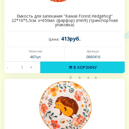
Емкость для запекания "Kawaii Forest.Hedgehog"
22*16*5,5см. v=650мл. (фарфор) (min9) (транспортная
упаковка)
413руб.
Цена:
Наличие:
Артикул:
467шт.
0860416
-
+
В КОРЗИНУ