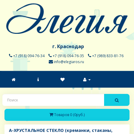
г. Краснодар
+7 (918) 094-76-34
+7 (918) 094-76-35
+7 (989) 833-81-76
info@elegiaros.ru
Товаров 0 (0руб.)
A-ХРУСТАЛЬНОЕ СТЕКЛО (креманки, стаканы,