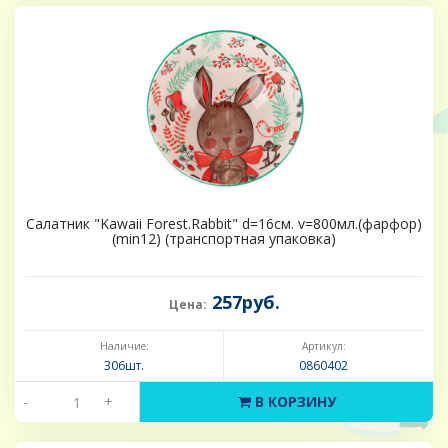
Салатник "Kawaii Forest.Rabbit" d=16см. v=800мл.(фарфор)
(min12) (транспортная упаковка)
257руб.
Цена:
Наличие:
Артикул:
306шт.
0860402
-
+
В КОРЗИНУ