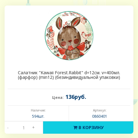
Салатник "Kawaii Forest.Rabbit" d=12см. v=400мл.
(фарфор) (min12) (безиндивидуальной упаковки)
136руб.
Цена:
Наличие:
Артикул:
594шт.
0860401
-
+
В КОРЗИНУ