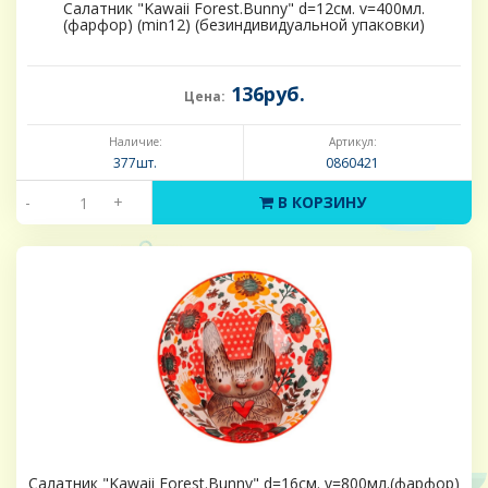
Салатник "Kawaii Forest.Bunny" d=12см. v=400мл.
(фарфор) (min12) (безиндивидуальной упаковки)
136руб.
Цена:
Наличие:
Артикул:
377шт.
0860421
-
+
В КОРЗИНУ
Салатник "Kawaii Forest.Bunny" d=16см. v=800мл.(фарфор)