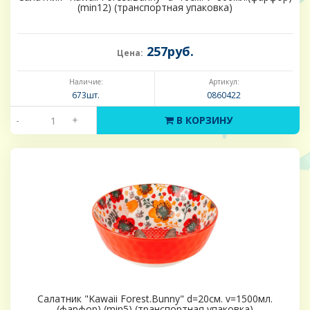
(min12) (транспортная упаковка)
257руб.
Цена:
Наличие:
Артикул:
673шт.
0860422
-
+
В КОРЗИНУ
Салатник "Kawaii Forest.Bunny" d=20см. v=1500мл.
(фарфор) (min5) (транспортная упаковка)