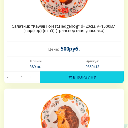
Салатник "Kawaii Forest.Hedgehog" d=20см. v=1500мл.
(фарфор) (min5) (транспортная упаковка)
500руб.
Цена:
Наличие:
Артикул:
389шт.
0860413
-
+
В КОРЗИНУ