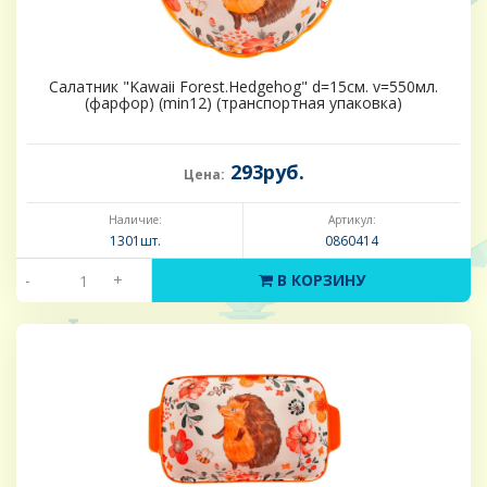
Салатник "Kawaii Forest.Hedgehog" d=15см. v=550мл.
(фарфор) (min12) (транспортная упаковка)
293руб.
Цена:
Наличие:
Артикул:
1301шт.
0860414
-
+
В КОРЗИНУ