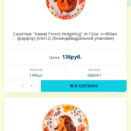
Салатник "Kawaii Forest.Hedgehog" d=12см. v=400мл.
(фарфор) (min12) (безиндивидуальной упаковки)
136руб.
Цена:
Наличие:
Артикул:
1486шт.
0860411
-
+
В КОРЗИНУ