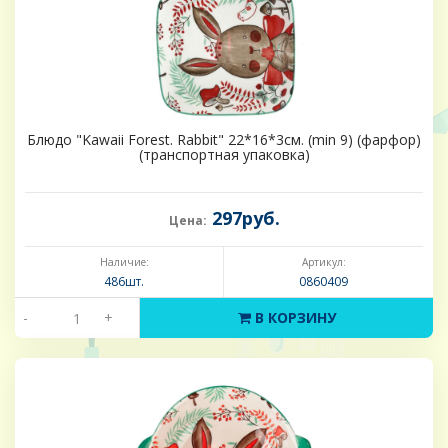
Блюдо "Kawaii Forest. Rabbit" 22*16*3см. (min 9) (фарфор)
(транспортная упаковка)
297руб.
Цена:
Наличие:
Артикул:
486шт.
0860409
-
+
В КОРЗИНУ