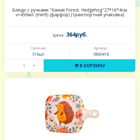
Блюдо с ручками "Kawaii Forest. Hedgehog"27*16*4см.
v=450мл. (min9) (фарфор) (транспортная упаковка)
364руб.
Цена:
Наличие:
Артикул:
516шт.
0860418
-
+
В КОРЗИНУ