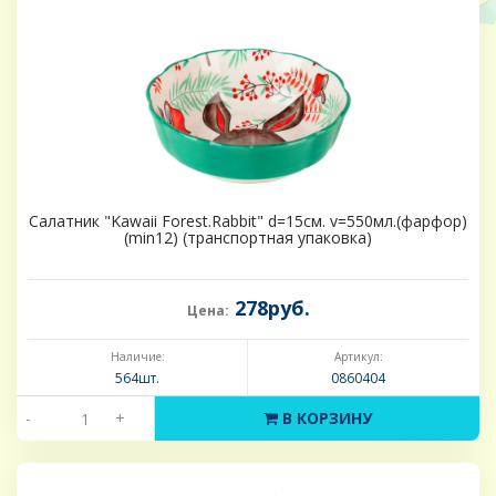
Салатник "Kawaii Forest.Rabbit" d=15см. v=550мл.(фарфор)
(min12) (транспортная упаковка)
278руб.
Цена:
Наличие:
Артикул:
564шт.
0860404
-
+
В КОРЗИНУ