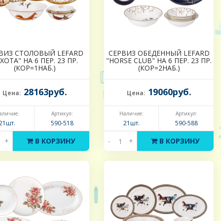
ВИЗ СТОЛОВЫЙ LEFARD
СЕРВИЗ ОБЕДЕННЫЙ LEFARD
ХОТА" НА 6 ПЕР. 23 ПР.
"HORSE CLUB" НА 6 ПЕР. 23 ПР.
(КОР=1НАБ.)
(КОР=2НАБ.)
28163руб.
19060руб.
Цена:
Цена:
аличие:
Артикул:
Наличие:
Артикул:
21шт.
590-518
21шт.
590-588
+
В КОРЗИНУ
-
+
В КОРЗИНУ