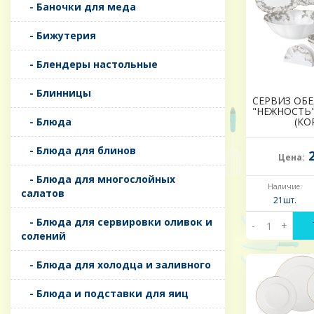
- Баночки для меда
- Бижутерия
- Блендеры настольные
- Блинницы
СЕРВИЗ ОБ
"НЕЖНОСТЬ" 
- Блюда
(КО
- Блюда для блинов
2
Цена:
- Блюда для многослойных
Наличие:
салатов
21шт.
- Блюда для сервировки оливок и
-
+
солений
- Блюда для холодца и заливного
- Блюда и подставки для яиц