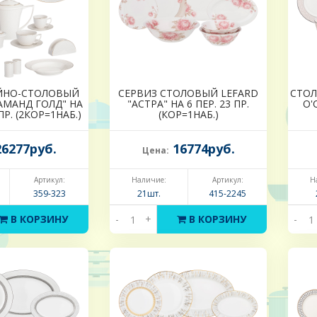
ЙНО-СТОЛОВЫЙ
СЕРВИЗ СТОЛОВЫЙ LEFARD
СТОЛ
АМАНД ГОЛД" НА
"АСТРА" НА 6 ПЕР. 23 ПР.
O'
ПР. (2КОР=1НАБ.)
(КОР=1НАБ.)
6277руб.
16774руб.
Цена:
Артикул:
Наличие:
Артикул:
Н
359-323
21шт.
415-2245
В КОРЗИНУ
-
+
В КОРЗИНУ
-