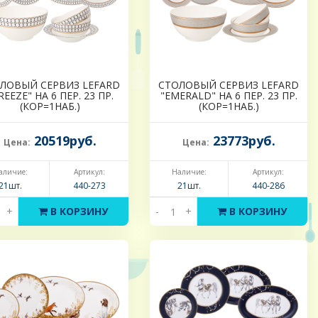
ЛОВЫЙ СЕРВИЗ LEFARD
СТОЛОВЫЙ СЕРВИЗ LEFARD
REEZE" НА 6 ПЕР. 23 ПР.
"EMERALD" НА 6 ПЕР. 23 ПР.
(КОР=1НАБ.)
(КОР=1НАБ.)
20519руб.
23773руб.
Цена:
Цена:
аличие:
Артикул:
Наличие:
Артикул:
21шт.
440-273
21шт.
440-286
+
В КОРЗИНУ
-
+
В КОРЗИНУ