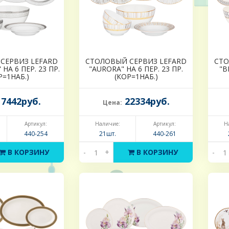
СЕРВИЗ LEFARD
СТОЛОВЫЙ СЕРВИЗ LEFARD
СТО
 НА 6 ПЕР. 23 ПР.
"AURORA" НА 6 ПЕР. 23 ПР.
"B
Р=1НАБ.)
(КОР=1НАБ.)
7442руб.
22334руб.
Цена:
Артикул:
Наличие:
Артикул:
Н
440-254
21шт.
440-261
В КОРЗИНУ
-
+
В КОРЗИНУ
-