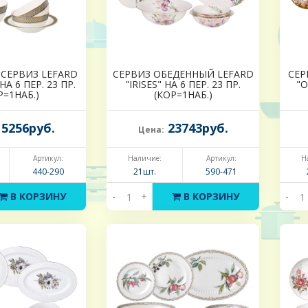
СЕРВИЗ LEFARD
СЕРВИЗ ОБЕДЕННЫЙ LEFARD
СЕР
А 6 ПЕР. 23 ПР.
"IRISES" НА 6 ПЕР. 23 ПР.
"О
Р=1НАБ.)
(КОР=1НАБ.)
5256руб.
23743руб.
Цена:
Артикул:
Наличие:
Артикул:
Н
440-290
21шт.
590-471
В КОРЗИНУ
-
+
В КОРЗИНУ
-