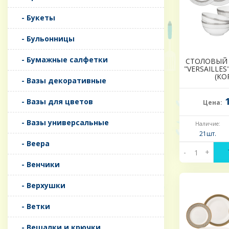
- Букеты
- Бульонницы
- Бумажные салфетки
СТОЛОВЫЙ 
"VERSAILLES"
(КО
- Вазы декоративные
1
- Вазы для цветов
Цена:
- Вазы универсальные
Наличие:
21шт.
- Веера
-
+
- Венчики
- Верхушки
- Ветки
- Вешалки и крючки