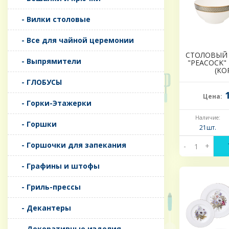
- Вилки столовые
- Все для чайной церемонии
СТОЛОВЫЙ 
- Выпрямители
"PEACOCK" Н
(КО
- ГЛОБУСЫ
1
Цена:
- Горки-Этажерки
Наличие:
- Горшки
21шт.
- Горшочки для запекания
-
+
- Графины и штофы
- Гриль-прессы
- Декантеры
- Декоративные изделия