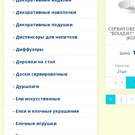
- Декоративные наволочки
- Декоративные подушки
СЕРВИЗ ОБ
"BOUQUET" Н
- Диспенсеры для напитков
(КО
- Диффузоры
1
Цена:
- Дорожки на стол
Наличие:
21шт.
- Доски сервировочные
-
+
- Дуршлаги
- Ели искусственные
1
2
>
- Елки и елочные украшения
- Елочные игрушки