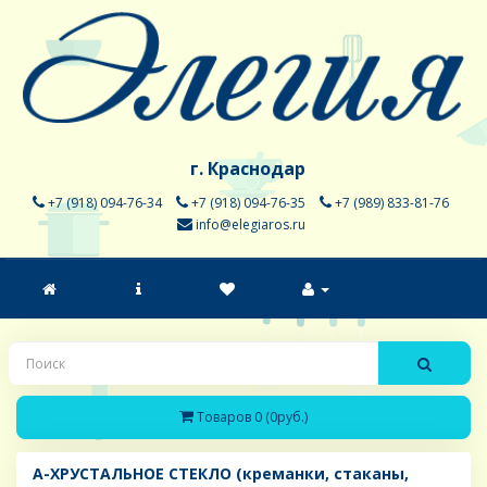
г. Краснодар
+7 (918) 094-76-34
+7 (918) 094-76-35
+7 (989) 833-81-76
info@elegiaros.ru
Товаров 0 (0руб.)
A-ХРУСТАЛЬНОЕ СТЕКЛО (креманки, стаканы,