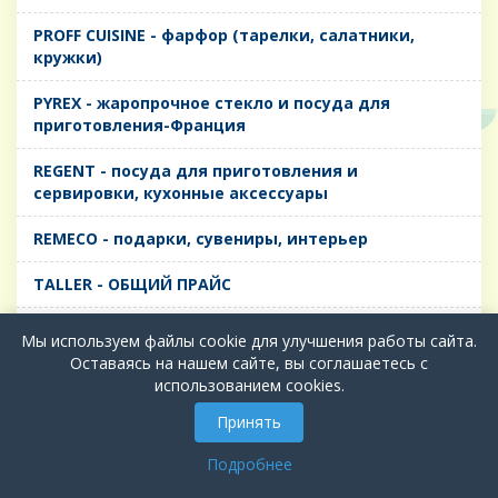
PROFF CUISINE - фарфор (тарелки, салатники,
кружки)
PYREX - жаропрочное стекло и посуда для
приготовления-Франция
REGENT - посуда для приготовления и
сервировки, кухонные аксессуары
REMECO - подарки, сувениры, интерьер
TALLER - ОБЩИЙ ПРАЙС
TIMA - посуда для приготовления и сервировки,
Мы используем файлы cookie для улучшения работы сайта.
кухонные аксессуары
Оставаясь на нашем сайте, вы соглашаетесь с
использованием cookies.
БИОЛ - ЧУГУН
Принять
БИОСТАЛЬ - ТЕРМОСА
Подробнее
ВЕРСО, ДЫМКА, ТОПАЗ, ГРАФИТ - Цветное стекло