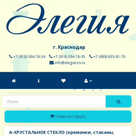
г. Краснодар
+7 (918) 094-76-34
+7 (918) 094-76-35
+7 (989) 833-81-76
info@elegiaros.ru
Товаров 0 (0руб.)
A-ХРУСТАЛЬНОЕ СТЕКЛО (креманки, стаканы,