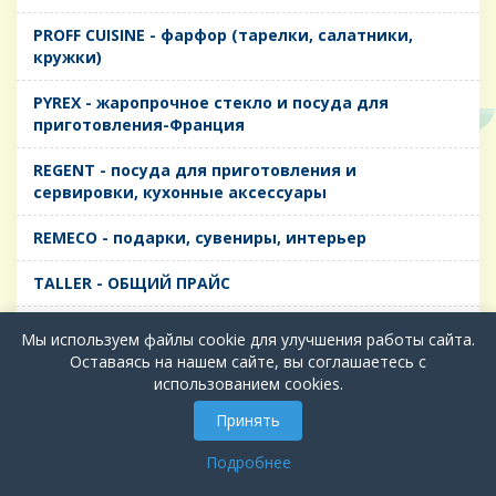
PROFF CUISINE - фарфор (тарелки, салатники,
кружки)
PYREX - жаропрочное стекло и посуда для
приготовления-Франция
REGENT - посуда для приготовления и
сервировки, кухонные аксессуары
REMECO - подарки, сувениры, интерьер
TALLER - ОБЩИЙ ПРАЙС
TIMA - посуда для приготовления и сервировки,
Мы используем файлы cookie для улучшения работы сайта.
кухонные аксессуары
Оставаясь на нашем сайте, вы соглашаетесь с
использованием cookies.
БИОЛ - ЧУГУН
Принять
БИОСТАЛЬ - ТЕРМОСА
Подробнее
ВЕРСО, ДЫМКА, ТОПАЗ, ГРАФИТ - Цветное стекло