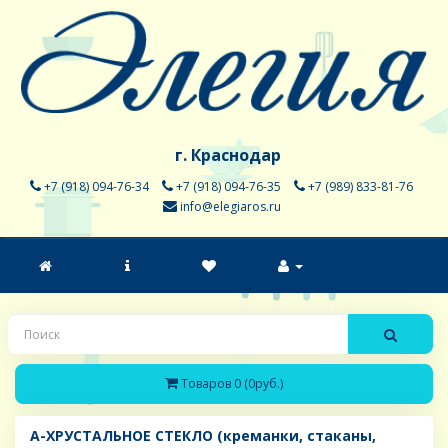
г. Краснодар
+7 (918) 094-76-34
+7 (918) 094-76-35
+7 (989) 833-81-76
info@elegiaros.ru
Товаров 0 (0руб.)
A-ХРУСТАЛЬНОЕ СТЕКЛО (креманки, стаканы,