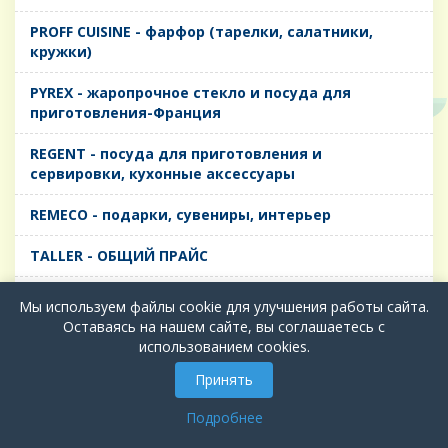
PROFF CUISINE - фарфор (тарелки, салатники,
кружки)
PYREX - жаропрочное стекло и посуда для
приготовления-Франция
REGENT - посуда для приготовления и
сервировки, кухонные аксессуары
REMECO - подарки, сувениры, интерьер
TALLER - ОБЩИЙ ПРАЙС
TIMA - посуда для приготовления и сервировки,
Мы используем файлы cookie для улучшения работы сайта.
кухонные аксессуары
Оставаясь на нашем сайте, вы соглашаетесь с
использованием cookies.
БИОЛ - ЧУГУН
Принять
БИОСТАЛЬ - ТЕРМОСА
Подробнее
ВЕРСО, ДЫМКА, ТОПАЗ, ГРАФИТ - Цветное стекло