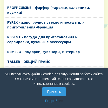
PROFF CUISINE - фарфор (тарелки, салатники,
кружки)
PYREX - жаропрочное стекло и посуда для
приготовления-Франция
REGENT - посуда для приготовления и
сервировки, кухонные аксессуары
REMECO - подарки, сувениры, интерьер
TALLER - ОБЩИЙ ПРАЙС
TIMA - посуда для приготовления и сервировки,
Мы используем файлы cookie для улучшения работы сайта.
кухонные аксессуары
Оставаясь на нашем сайте, вы соглашаетесь с
использованием cookies.
БИОЛ - ЧУГУН
Принять
БИОСТАЛЬ - ТЕРМОСА
Подробнее
ВЕРСО, ДЫМКА, ТОПАЗ, ГРАФИТ - Цветное стекло