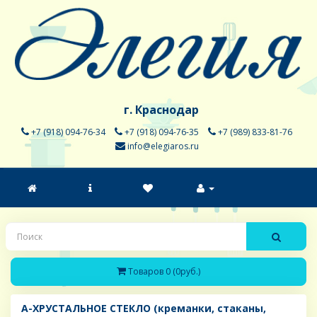
г. Краснодар
+7 (918) 094-76-34
+7 (918) 094-76-35
+7 (989) 833-81-76
info@elegiaros.ru
Товаров 0 (0руб.)
A-ХРУСТАЛЬНОЕ СТЕКЛО (креманки, стаканы,