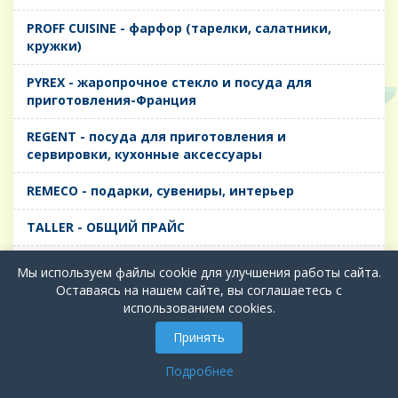
PROFF CUISINE - фарфор (тарелки, салатники,
кружки)
PYREX - жаропрочное стекло и посуда для
приготовления-Франция
REGENT - посуда для приготовления и
сервировки, кухонные аксессуары
REMECO - подарки, сувениры, интерьер
TALLER - ОБЩИЙ ПРАЙС
TIMA - посуда для приготовления и сервировки,
Мы используем файлы cookie для улучшения работы сайта.
кухонные аксессуары
Оставаясь на нашем сайте, вы соглашаетесь с
использованием cookies.
БИОЛ - ЧУГУН
Принять
БИОСТАЛЬ - ТЕРМОСА
Подробнее
ВЕРСО, ДЫМКА, ТОПАЗ, ГРАФИТ - Цветное стекло