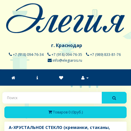
г. Краснодар
+7 (918) 094-76-34
+7 (918) 094-76-35
+7 (989) 833-81-76
info@elegiaros.ru
Товаров 0 (0руб.)
A-ХРУСТАЛЬНОЕ СТЕКЛО (креманки, стаканы,