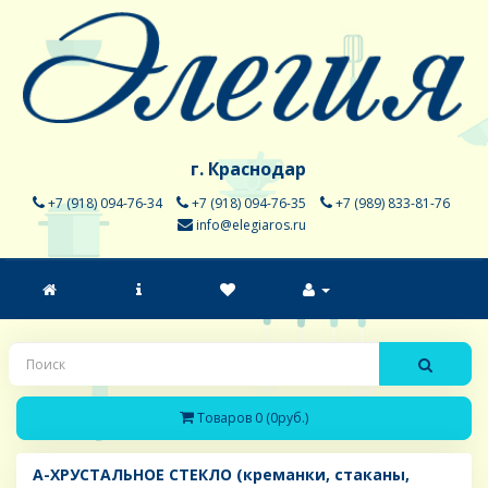
г. Краснодар
+7 (918) 094-76-34
+7 (918) 094-76-35
+7 (989) 833-81-76
info@elegiaros.ru
Товаров 0 (0руб.)
A-ХРУСТАЛЬНОЕ СТЕКЛО (креманки, стаканы,