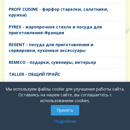
PROFF CUISINE - фарфор (тарелки, салатники,
кружки)
PYREX - жаропрочное стекло и посуда для
приготовления-Франция
REGENT - посуда для приготовления и
сервировки, кухонные аксессуары
REMECO - подарки, сувениры, интерьер
TALLER - ОБЩИЙ ПРАЙС
TIMA - посуда для приготовления и сервировки,
Мы используем файлы cookie для улучшения работы сайта.
кухонные аксессуары
Оставаясь на нашем сайте, вы соглашаетесь с
использованием cookies.
БИОЛ - ЧУГУН
Принять
БИОСТАЛЬ - ТЕРМОСА
Подробнее
ВЕРСО, ДЫМКА, ТОПАЗ, ГРАФИТ - Цветное стекло