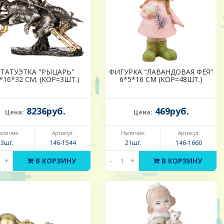
СТАТУЭТКА "РЫЦАРЬ"
ФИГУРКА "ЛАВАНДОВАЯ ФЕЯ"
*16*32 СМ. (КОР=3ШТ.)
6*5*16 СМ (КОР=48ШТ.)
8236руб.
469руб.
Цена:
Цена:
аличие:
Артикул:
Наличие:
Артикул:
3шт.
146-1544
21шт.
146-1660
+
В КОРЗИНУ
-
+
В КОРЗИНУ