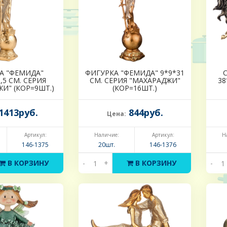
А "ФЕМИДА"
ФИГУРКА "ФЕМИДА" 9*9*31
,5 СМ. СЕРИЯ
СМ. СЕРИЯ "МАХАРАДЖИ"
38
И" (КОР=9ШТ.)
(КОР=16ШТ.)
1413руб.
844руб.
Цена:
Артикул:
Наличие:
Артикул:
Н
146-1375
20шт.
146-1376
В КОРЗИНУ
-
+
В КОРЗИНУ
-