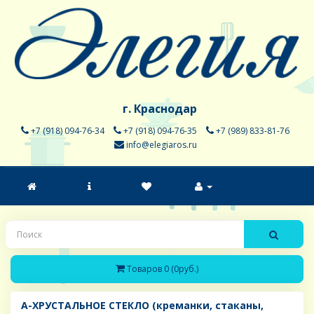
г. Краснодар
+7 (918) 094-76-34
+7 (918) 094-76-35
+7 (989) 833-81-76
info@elegiaros.ru
Товаров 0 (0руб.)
A-ХРУСТАЛЬНОЕ СТЕКЛО (креманки, стаканы,