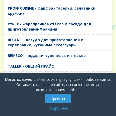
PROFF CUISINE - фарфор (тарелки, салатники,
кружки)
PYREX - жаропрочное стекло и посуда для
приготовления-Франция
REGENT - посуда для приготовления и
сервировки, кухонные аксессуары
REMECO - подарки, сувениры, интерьер
TALLER - ОБЩИЙ ПРАЙС
TIMA - посуда для приготовления и сервировки,
Мы используем файлы cookie для улучшения работы сайта.
кухонные аксессуары
Оставаясь на нашем сайте, вы соглашаетесь с
использованием cookies.
БИОЛ - ЧУГУН
Принять
БИОСТАЛЬ - ТЕРМОСА
Подробнее
ВЕРСО, ДЫМКА, ТОПАЗ, ГРАФИТ - Цветное стекло