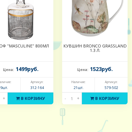
ОФ "MASCULINE" 800МЛ
КУВШИН BRONCO GRASSLAND
1.3 Л.
1499руб.
1523руб.
Цена:
Цена:
аличие:
Артикул:
Наличие:
Артикул:
9шт.
312-164
21шт.
579-502
+
В КОРЗИНУ
-
+
В КОРЗИНУ