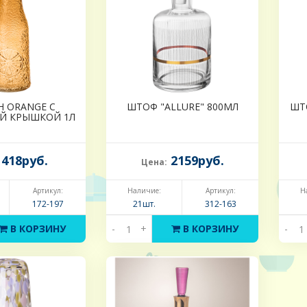
Н ORANGE С
ШТОФ "ALLURE" 800МЛ
ШТ
Й КРЫШКОЙ 1Л
418руб.
2159руб.
Цена:
Артикул:
Наличие:
Артикул:
Н
172-197
21шт.
312-163
В КОРЗИНУ
-
+
В КОРЗИНУ
-