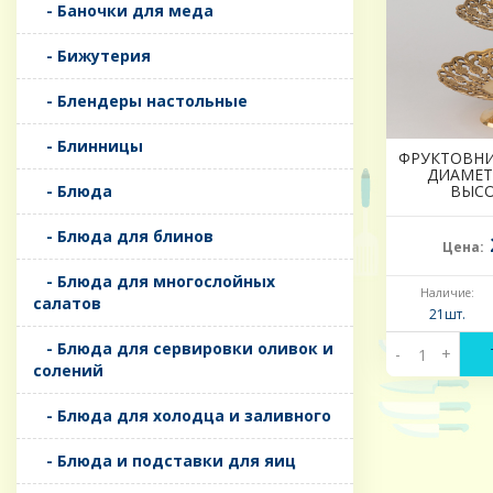
- Баночки для меда
- Бижутерия
- Блендеры настольные
- Блинницы
ФРУКТОВНИ
ДИАМЕТР
- Блюда
ВЫСО
- Блюда для блинов
Цена:
- Блюда для многослойных
Наличие:
салатов
21шт.
- Блюда для сервировки оливок и
-
+
солений
- Блюда для холодца и заливного
- Блюда и подставки для яиц