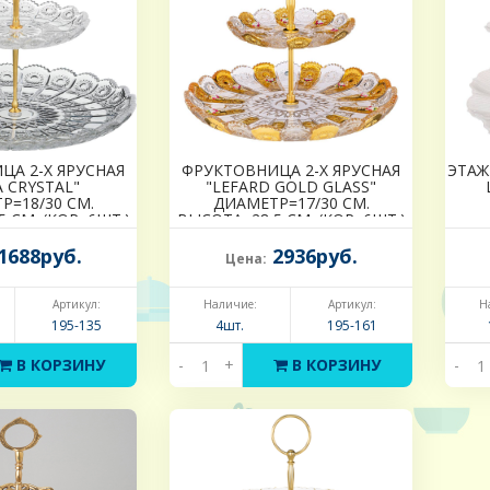
ЦА 2-Х ЯРУСНАЯ
ФРУКТОВНИЦА 2-Х ЯРУСНАЯ
ЭТАЖ
 CRYSTAL"
"LEFARD GOLD GLASS"
Р=18/30 СМ.
ДИАМЕТР=17/30 СМ.
 СМ. (КОР=6ШТ.)
ВЫСОТА=28,5 СМ. (КОР=6ШТ.)
1688руб.
2936руб.
Цена:
Артикул:
Наличие:
Артикул:
Н
195-135
4шт.
195-161
В КОРЗИНУ
-
+
В КОРЗИНУ
-