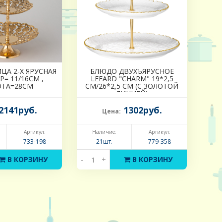
ЦА 2-Х ЯРУСНАЯ
БЛЮДО ДВУХЪЯРУСНОЕ
= 11/16СМ ,
LEFARD "CHARM" 19*2,5
ТА=28СМ
СМ/26*2,5 СМ (С ЗОЛОТОЙ
ЛИНИЕЙ)
2141руб.
1302руб.
Цена:
Артикул:
Наличие:
Артикул:
733-198
21шт.
779-358
В КОРЗИНУ
-
+
В КОРЗИНУ