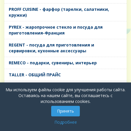
PROFF CUISINE - фарфор (тарелки, салатники,
кружки)
PYREX - жаропрочное стекло и посуда для
приготовления-Франция
REGENT - посуда для приготовления и
сервировки, кухонные аксессуары
REMECO - подарки, сувениры, интерьер
TALLER - ОБЩИЙ ПРАЙС
TIMA - посуда для приготовления и сервировки,
Мы используем файлы cookie для улучшения работы сайта.
кухонные аксессуары
Оставаясь на нашем сайте, вы соглашаетесь с
использованием cookies.
БИОЛ - ЧУГУН
Принять
БИОСТАЛЬ - ТЕРМОСА
Подробнее
ВЕРСО, ДЫМКА, ТОПАЗ, ГРАФИТ - Цветное стекло