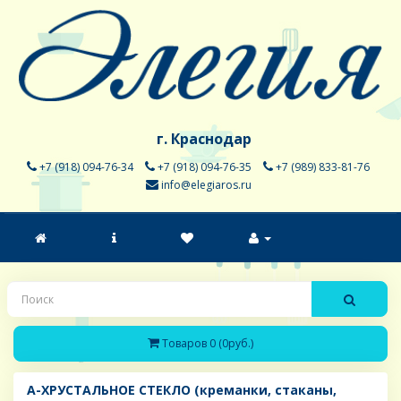
г. Краснодар
+7 (918) 094-76-34
+7 (918) 094-76-35
+7 (989) 833-81-76
info@elegiaros.ru
Товаров 0 (0руб.)
A-ХРУСТАЛЬНОЕ СТЕКЛО (креманки, стаканы,